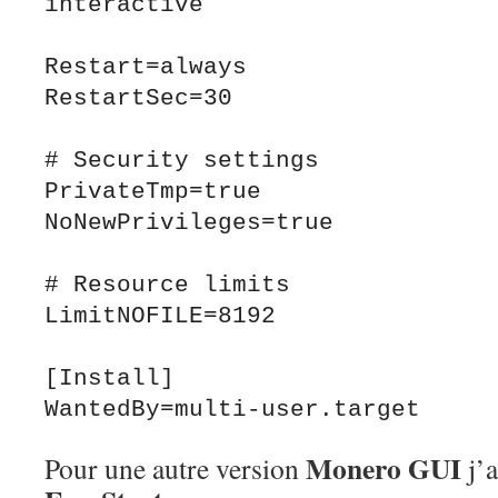
interactive

Restart=always

RestartSec=30

# Security settings

PrivateTmp=true

NoNewPrivileges=true

# Resource limits

LimitNOFILE=8192

[Install]

Monero GUI
Pour une autre version
j’a