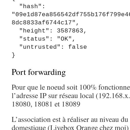
  "hash": 
"09e1d87ea856542df755b176f799e4
8dc8833af6744c17",

  "height": 3587863,

  "status": "OK",

  "untrusted": false

Port forwarding
Pour que le noeud soit 100% fonctionnel,
l’adresse IP sur réseau local (192.168.
18080, 18081 et 18089
L’association est à réaliser au niveau du
domestique (Livebox Orange chez moi)