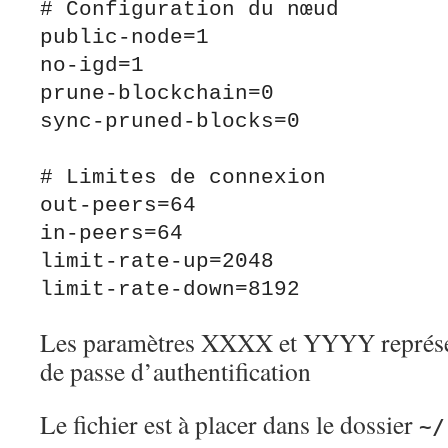
# Configuration du nœud

public-node=1

no-igd=1

prune-blockchain=0

sync-pruned-blocks=0

# Limites de connexion

out-peers=64

in-peers=64

limit-rate-up=2048

Les paramètres XXXX et YYYY représen
de passe d’authentification
Le fichier est à placer dans le dossier
~/