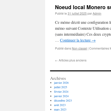
Noeud local Monero s
Publié le
31 juillet 2025
par
Admin
Ce mémo décrit une configuration lim
mémo suivant Contexte Utilisation 
(sans intermédiaire) Ces deux crypto
…
Continuer la lecture
→
Publié dans
Non classé
|
Commentaires 
←
Articles plus anciens
Archives
janvier 2026
juillet 2025
février 2024
janvier 2024
décembre 2023
août 2023
mars 2023