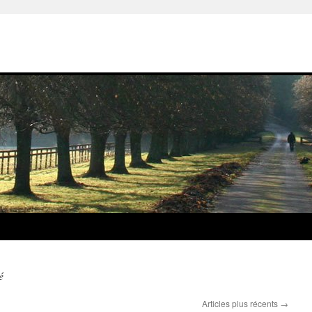
é
Articles plus récents
→