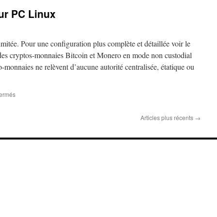
ur PC Linux
itée. Pour une configuration plus complète et détaillée voir le
des cryptos-monnaies Bitcoin et Monero en mode non custodial
-monnaies ne relèvent d’aucune autorité centralisée, étatique ou
sur
fermés
Noeud
local
Articles plus récents
→
Monero
sur
PC
Linux