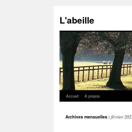
Aller
au
L'abeille
contenu
Accueil
A propos
février 202
Archives mensuelles :