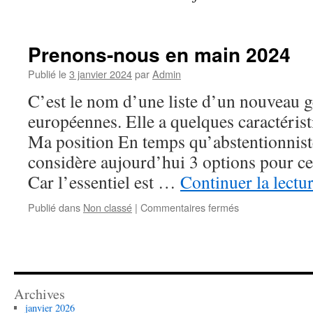
Prenons-nous en main 2024
Publié le
3 janvier 2024
par
Admin
C’est le nom d’une liste d’un nouveau g
européennes. Elle a quelques caractérist
Ma position En temps qu’abstentionniste
considère aujourd’hui 3 options pour ce
Car l’essentiel est …
Continuer la lectu
sur
Publié dans
Non classé
|
Commentaires fermés
Prenons-
nous
en
main
2024
Archives
janvier 2026