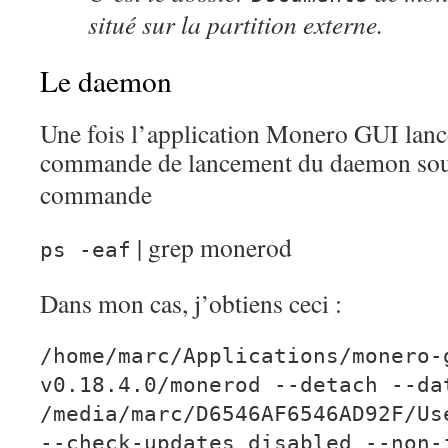
situé sur la partition externe.
Le daemon
Une fois l’application Monero GUI lancé
commande de lancement du daemon so
commande
| grep monerod
ps -eaf
Dans mon cas, j’obtiens ceci :
/home/marc/Applications/monero-
v0.18.4.0/monerod --detach --da
/media/marc/D6546AF6546AD92F/Us
--check-updates disabled --non-