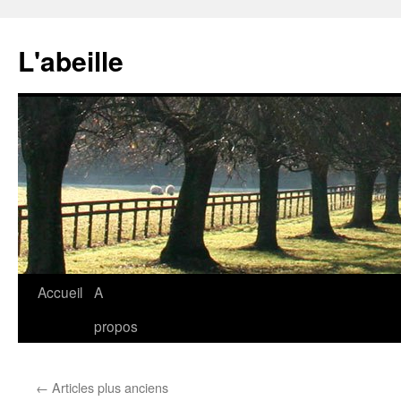
Aller
au
L'abeille
contenu
Accueil
A
propos
←
Articles plus anciens