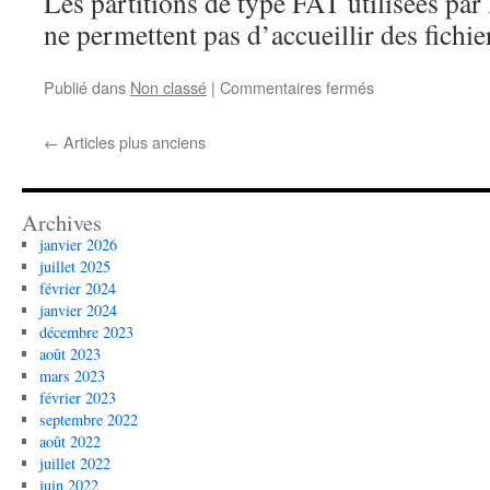
Les partitions de type FAT utilisées pa
ne permettent pas d’accueillir des fichi
sur
Publié dans
Non classé
|
Commentaires fermés
Noeud
local
←
Articles plus anciens
Monero
sur
PC
Linux
Archives
janvier 2026
juillet 2025
février 2024
janvier 2024
décembre 2023
août 2023
mars 2023
février 2023
septembre 2022
août 2022
juillet 2022
juin 2022