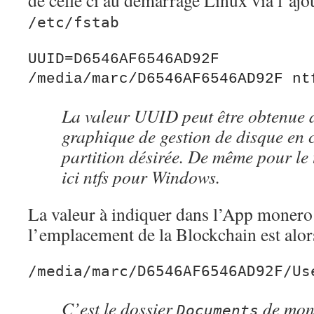
de celle ci au démarrage Linux via l’ajo
/etc/fstab
UUID=D6546AF6546AD92F 
/media/marc/D6546AF6546AD92F nt
La valeur UUID peut être obtenue de
graphique de gestion de disque en c
partition désirée. De même pour le 
ici ntfs pour Windows.
La valeur à indiquer dans l’App moner
l’emplacement de la Blockchain est alor
/media/marc/D6546AF6546AD92F/Us
C’est le dossier
de mon
Documents