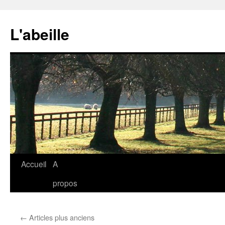
Aller
au
L'abeille
contenu
Accueil
A
propos
←
Articles plus anciens