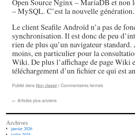
Open Source Nginx – MariaDB et non le
– MySQL. C’est la nouvelle génération.
Le client Seafile Androïd n’a pas de fon
synchronisation. Il est donc de peu d’int
rien de plus qu’un navigateur standard.
moins, en particulier pour la consultatio
Wiki. De plus l’affichage de page Wiki e
téléchargement d’un fichier ce qui est a
sur
Publié dans
Non classé
|
Commentaires fermés
Mise
en
←
Articles plus anciens
place
d’un
cloud
privé
Archives
janvier 2026
juillet 2025