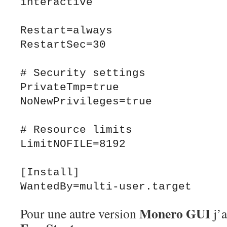
interactive

Restart=always

RestartSec=30

# Security settings

PrivateTmp=true

NoNewPrivileges=true

# Resource limits

LimitNOFILE=8192

[Install]

Monero GUI
Pour une autre version
j’a