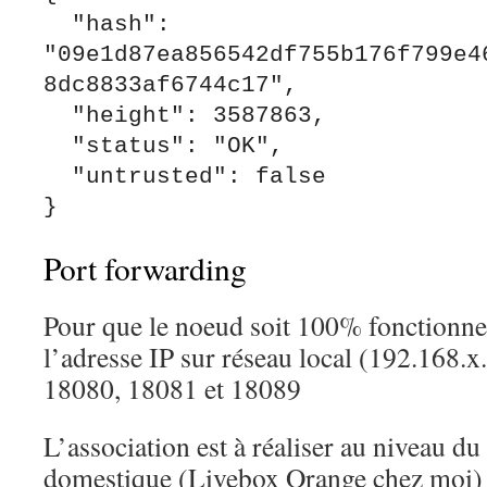
  "hash": 
"09e1d87ea856542df755b176f799e4
8dc8833af6744c17",

  "height": 3587863,

  "status": "OK",

  "untrusted": false

Port forwarding
Pour que le noeud soit 100% fonctionnel,
l’adresse IP sur réseau local (192.168.
18080, 18081 et 18089
L’association est à réaliser au niveau du
domestique (Livebox Orange chez moi)