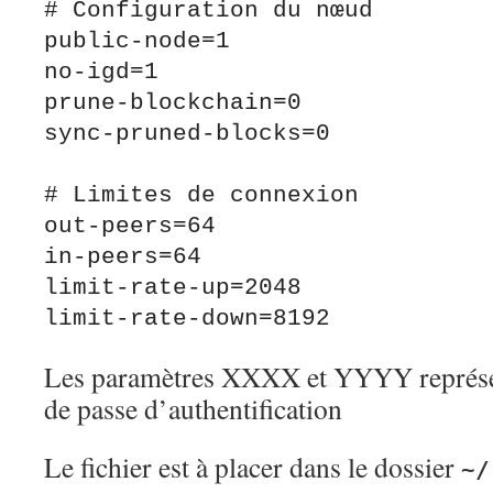
# Configuration du nœud

public-node=1

no-igd=1

prune-blockchain=0

sync-pruned-blocks=0

# Limites de connexion

out-peers=64

in-peers=64

limit-rate-up=2048

Les paramètres XXXX et YYYY représen
de passe d’authentification
Le fichier est à placer dans le dossier
~/