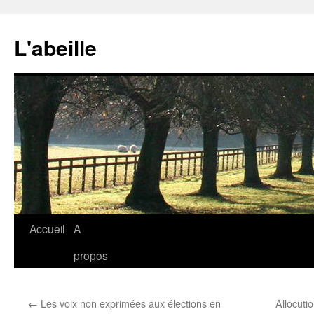
Aller
au
L'abeille
contenu
Accueil
A
propos
←
Les voix non exprimées aux élections en
Allocuti