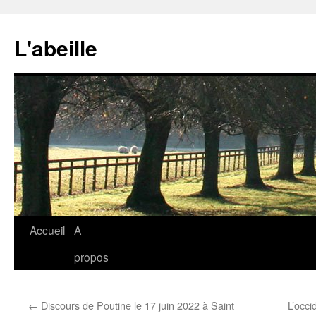
Aller
au
L'abeille
contenu
Accueil
A
propos
←
Discours de Poutine le 17 juin 2022 à Saint
L’occi