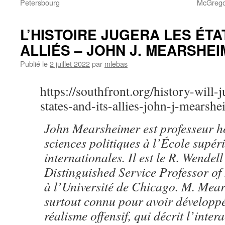
Petersbourg
McGregor
L’HISTOIRE JUGERA LES ÉTA
ALLIÉS – JOHN J. MEARSHE
Publié le
2 juillet 2022
par
mlebas
https://southfront.org/history-will-
states-and-its-allies-john-j-mearshe
John Mearsheimer est professeur h
sciences politiques à l’École supéri
internationales. Il est le R. Wendel
Distinguished Service Professor of 
à l’Université de Chicago. M. Mear
surtout connu pour avoir développé
réalisme offensif, qui décrit l’intera